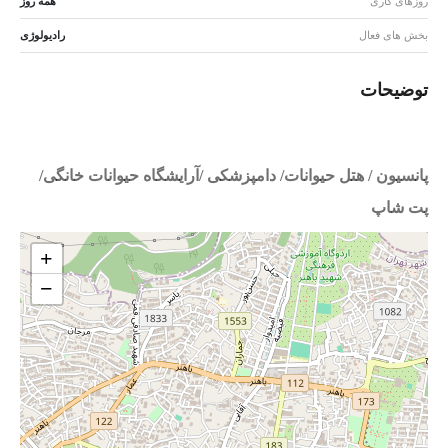
روزهای کاری
همه روز
بخش های فعال
رادیولوژی
توضیحات
پانسیون / هتل حیوانات/ دامپزشکی /آرایشگاه حیوانات خانگی/
پت شاپ
+
−